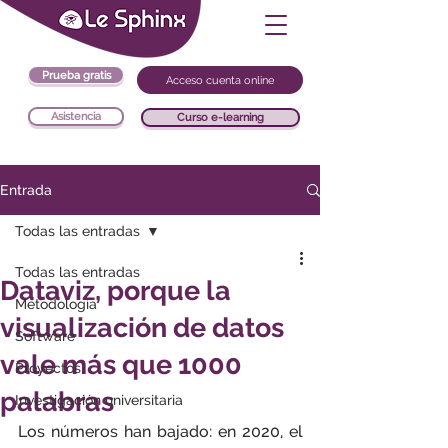
Prueba gratis
Acceso cuenta online
Asistencia
Curso e-learning
Entrada
Todas las entradas
Todas las entradas
Dataviz, porque la
Metodología
visualización de datos
Software
vale más que 1000
Proyectos
palabras
Investigación universitaria
Los números han bajado: en 2020, el 