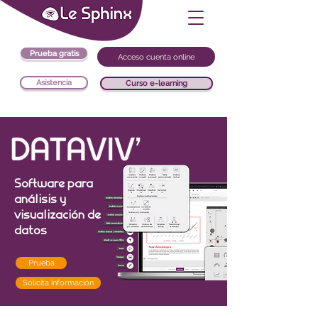
Prueba gratis
Acceso cuenta online
Asistencia
Curso e-learning
Software para
análisis y
visualización de
datos
Prueba
Solicita información