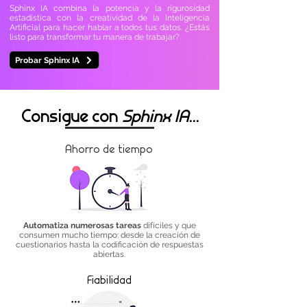
Sphinx IA combina la potencia y la rigurosidad
estadística con la creatividad de la Inteligencia
Artificial para hacer hablar a todos tus datos. ¿Estás
listo para transformar tu manera de trabajar?
Probar Sphinx IA
Consigue con
Sphinx IA
...
Ahorro de tiempo
Automatiza numerosas tareas
difíciles y que
consumen mucho tiempo: desde la creación de
cuestionarios hasta la codificación de respuestas
abiertas.
Fiabilidad