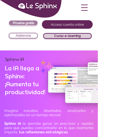
Prueba gratis
Acceso cuenta online
Asistencia
Curso e-learning
Sphinx IA
La IA llega a
Sphinx:
¡Aumenta tu
productividad!
Imagina estudios diseñados, analizados y
optimizados en un tiempo récord.
Sphinx IA
te permite ganar en precisión y rapidez
para que puedas concentrarte en lo que realmente
importa:
tus reflexiones estratégicas
.