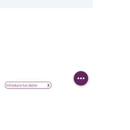
Le Sphinx Iberoamérica S.L.
Poeta Joan Maragall, 38 - Piso 4
28020 Madrid
CIF: B02854875
contacto@lesphinx.es
(+34)
910 05 40 99
Únete a nuestra newsletter mensual:
Introduce tus datos
Descubre contenido metodológico en:
Newsletter vía LinkedIn
Nuestras redes sociales: