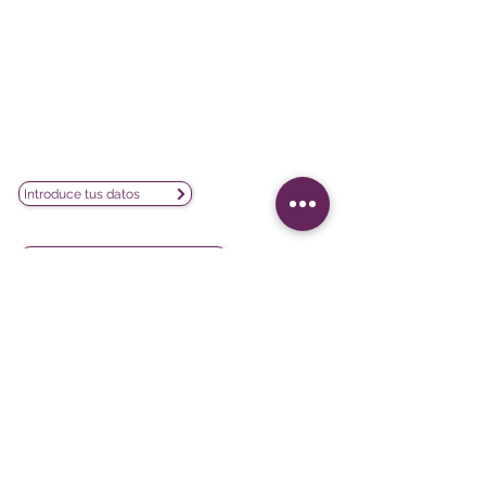
Poeta Joan Maragall, 38 - Piso 4
28020 Madrid
CIF: B02854875
contacto@lesphinx.es
(+34)
910 05 40 99
Únete a nuestra newsletter mensual:
Introduce tus datos
Descubre contenido metodológico en:
Newsletter vía LinkedIn
Nuestras redes sociales:
Softwares
Proyectos
iQ3
Experiencia del cliente
DATAVIV'
Satisfacción del cliente
Community
Evaluación de formación