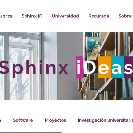
wares
Sphinx IA
Universidad
Recursos
Sobre
Sphinx
i
D
e
a
a
Software
Proyectos
Investigación universitari