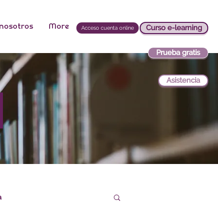
 nosotros
More
Curso e-learning
Acceso cuenta online
Prueba gratis
Asistencia
s
a