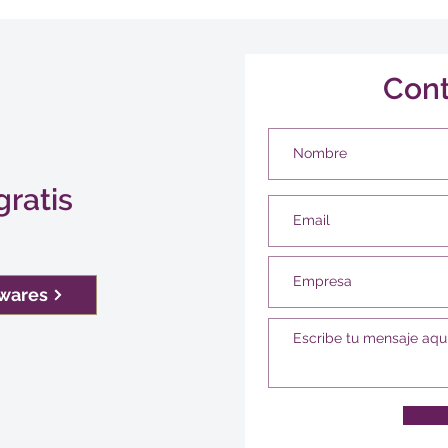
Con
gratis
twares