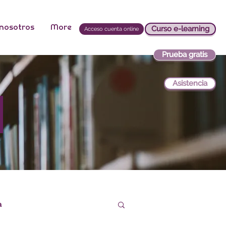
 nosotros
More
Curso e-learning
Acceso cuenta online
Prueba gratis
Asistencia
s
a