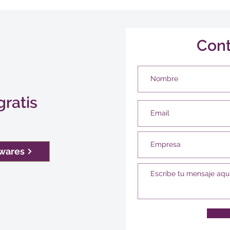
Con
gratis
twares