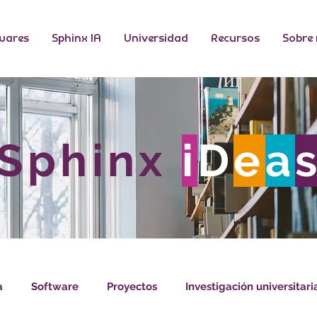
wares
Sphinx IA
Universidad
Recursos
Sobre
Sphinx
i
D
e
a
a
Software
Proyectos
Investigación universitari