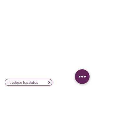
Le Sphinx Iberoamérica S.L.
Poeta Joan Maragall, 38 - Piso 4
28020 Madrid
CIF: B02854875
contacto@lesphinx.es
(+34)
910 05 40 99
Únete a nuestra newsletter mensual:
Introduce tus datos
Descubre contenido metodológico en:
Newsletter vía LinkedIn
Nuestras redes sociales: