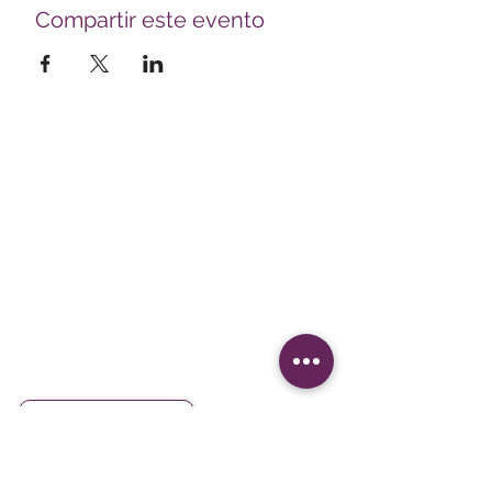
Compartir este evento
Le Sphinx Iberoamérica S.L.
Poeta Joan Maragall, 38 - Piso 4
28020 Madrid
CIF: B02854875
contacto@lesphinx.es
(+34)
910 05 40 99
Únete a nuestra newsletter mensual:
Introduce tus datos
Descubre contenido metodológico en:
Newsletter vía LinkedIn