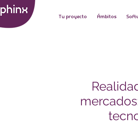
Tu proyecto
Ámbitos
Soft
Realida
mercados:
tecn