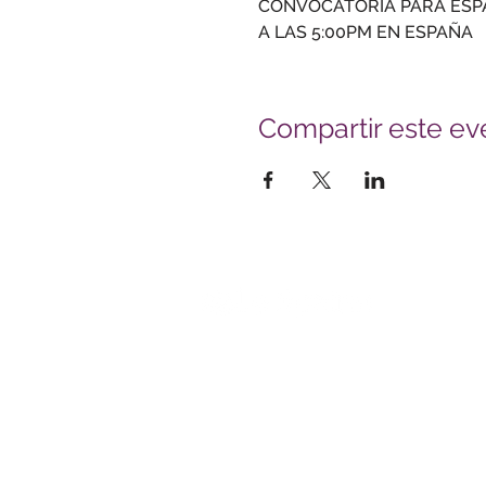
CONVOCATORIA PARA ESP
A LAS 5:00PM EN ESPAÑA
Compartir este ev
S
Le Sphinx Iberoamérica S.L.
Poeta Joan Maragall, 38 - Piso 4
iQ
28020 Madrid
DA
CIF: B02854875
C
De
contacto@lesphinx.es