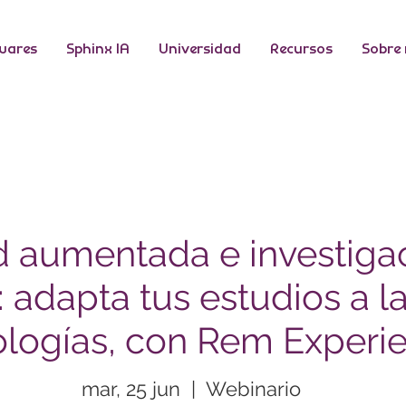
wares
Sphinx IA
Universidad
Recursos
Sobre
d aumentada e investiga
 adapta tus estudios a l
ologías, con Rem Experi
mar, 25 jun
  |  
Webinario