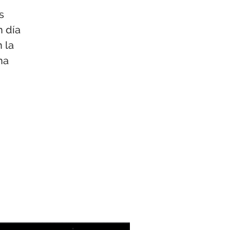
s
n día
 la
na