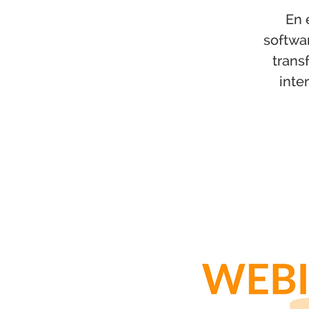
En 
softwa
trans
inte