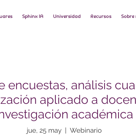
wares
Sphinx IA
Universidad
Recursos
Sobre
 encuestas, análisis cuan
ización aplicado a docen
investigación académica
jue, 25 may
  |  
Webinario