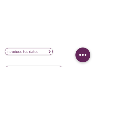
Poeta Joan Maragall, 38 - Piso 4
28020 Madrid
CIF: B02854875
contacto@lesphinx.es
(+34)
910 05 40 99
Únete a nuestra newsletter mensual:
Introduce tus datos
Descubre contenido metodológico en:
Newsletter vía LinkedIn
Nuestras redes sociales:
Softwares
Proyectos
iQ3
Experiencia del cliente
DATAVIV'
Satisfacción del cliente
Community
Evaluación de formación