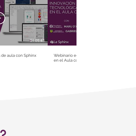
01:05:43
5
 de aula con Sphinx
Webinario educativo: Innovación Tecnológic
en el Aula con Declic
?