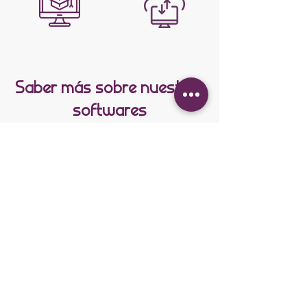
Saber más sobre nuestros
softwares
Herramienta de encuestas
avanzadas
iQ
Programación de encuestas
Difusión multicanal/ multidiomas
Sphinx IQ
Herramienta de análisis
cuanti/cuali
DATAVIV'
Análisis de datos cuanti/cuali