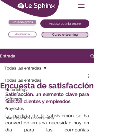
Prueba gratis
Acceso cuenta online
Asistencia
Curso e-learning
Entrada
Todas las entradas
Todas las entradas
Encuesta de satisfacción
Metodología
Satisfacción, un elemento clave para 
Software
fidelizar clientes y empleado
s
Proyectos
La medida de la satisfacción se ha 
Investigación universitaria
convertido en una necesidad hoy en 
día para las compañías 