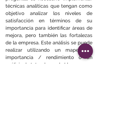
técnicas analíticas que tengan como 
objetivo analizar los niveles de 
satisfacción en términos de su 
importancia para identificar áreas de 
mejora, pero también las fortalezas 
de la empresa. Este análisis se puede 
realizar utilizando un mapeo de 
importancia / rendimiento o un 
análisis de tetraclases de Llosa.
En principio, establecer una medida 
de satisfacción en una organización 
es un proyecto estratégico. Como tal, 
este proyecto a menudo conduce a 
un trabajo colectivo, reuniones de 
preparación para comprometer, si es 
posible, un conjunto de 
representantes de la empresa.