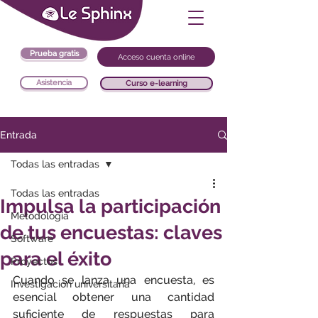
Prueba gratis
Acceso cuenta online
Asistencia
Curso e-learning
Entrada
Todas las entradas
Todas las entradas
Impulsa la participación
Metodología
de tus encuestas: claves
Software
para el éxito
Proyectos
Cuando se lanza una encuesta, es 
Investigación universitaria
esencial obtener una cantidad 
suficiente de respuestas para 