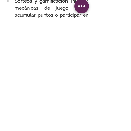
Sorteos y gamificación:
 Integrar 
mecánicas de juego, como 
acumular puntos o participar en 
sorteos, puede hacer que las 
encuestas sean más atractivas y 
entretenidas.
La estrategia de "Close the 
Loop"
Cerrar el círculo de feedback es 
crucial para que los encuestados 
sientan que su opinión tiene valor y 
genera impacto.