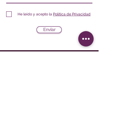
He leído y acepto la
Política de Privacidad
Enviar
Le Sphinx Iberoamérica S.L.
Poeta Joan Maragall, 38 - Piso 4
28020 Madrid
CIF: B02854875
contacto@lesphinx.es
(+34)
919 038 775
Política de privacidad