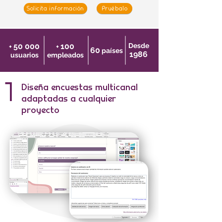
Solicita información
Pruébalo
50 000
100
Desde
+
+
60
países
1986
usuarios
empleados
1
Diseña encuestas multicanal
adaptadas a cualquier
proyecto