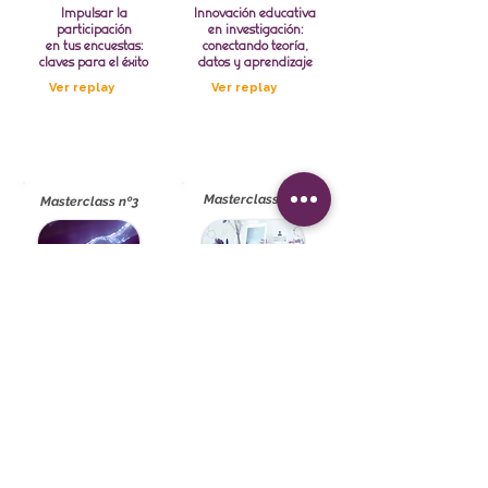
Impulsar la
Innovación educativa
participación
en investigación:
en tus encuestas:
conectando teoría,
claves para el éxito
datos y aprendizaje
Ver replay
Ver replay
Masterclass nº4
Masterclass nº3
La Inteligencia
Protección de Datos y
Artificial
Market Research: cómo
llega a Sphinx:
cumplir con RGPD sin
Sphinx IA
frenar tus estudios
Ver replay
Ver replay
Explora nuestras masterclasses