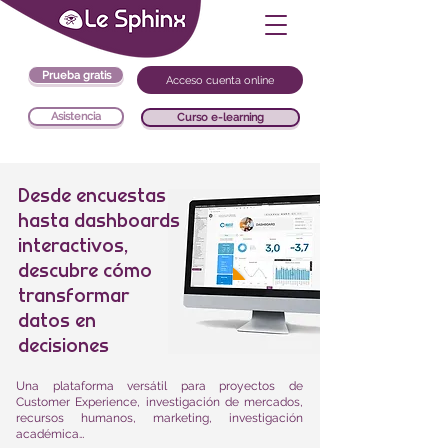
Prueba gratis
Acceso cuenta online
Asistencia
Curso e-learning
Desde encuestas
hasta dashboards
interactivos,
descubre cómo
transformar
datos en
decisiones
Una plataforma versátil para proyectos de
Customer Experience, investigación de mercados,
recursos humanos, marketing, investigación
académica…