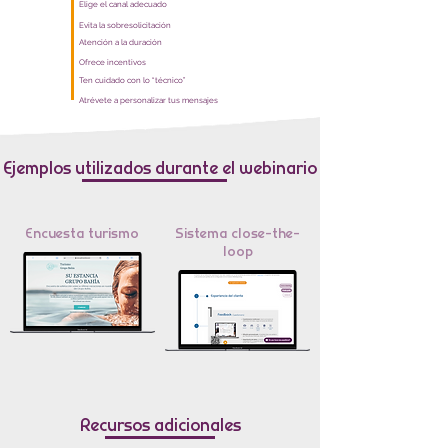
Elige el canal adecuado
Evita la sobresolicitación
Atención a la duración
Ofrece incentivos
Ten cuidado con lo “técnico”
Atrévete a personalizar tus mensajes
Ejemplos utilizados durante el webinario
Encuesta turismo
Sistema close-the-
loop
Recursos adicionales