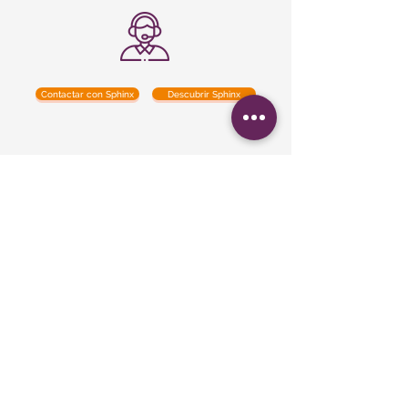
Contactar con Sphinx
Descubrir Sphinx
Le Sphinx Iberoamérica S.L.
Poeta Joan Maragall, 38 - Piso 4
28020 Madrid
CIF: B02854875
contacto@lesphinx.es
(+34)
910 05 40 99
Únete a nuestra newsletter mensual: