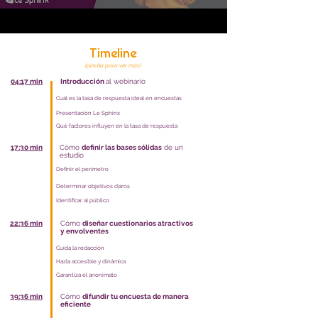
Timeline
(pincha para ver más)
04:17 min
Introducción
al webinario
Cuál es la tasa de respuesta ideal en encuestas
Presentación Le Sphinx
Qué factores influyen en la tasa de respuesta
17:30 min
Cómo
definir las bases sólidas
de un
estudio
Definir el perímetro
Determinar objetivos claros
Identificar al público
22:36 min
Cómo
diseñar cuestionarios atractivos
y envolventes
Cuida la redacción
Hazla accesible y dinámica
Garantiza el anonimato
39:36 min
Cómo
difundir tu encuesta de manera
eficiente