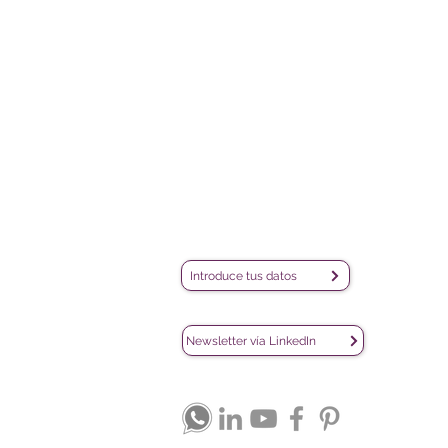
Le Sphinx Iberoamérica S.L.
Poeta Joan Maragall, 38 - Piso 4
iQ
28020 Madrid
DA
CIF: B02854875
C
De
contacto@lesphinx.es
(+34) 910 05 40 99
Únete a nuestra newsletter mensual:
Introduce tus datos
Descubre contenido metodológico en:
Newsletter vía LinkedIn
Nuestras redes sociales: