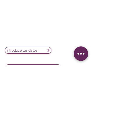
Poeta Joan Maragall, 38 - Piso 4
28020 Madrid
CIF: B02854875
contacto@lesphinx.es
(+34)
910 05 40 99
Únete a nuestra newsletter mensual:
Introduce tus datos
Descubre contenido metodológico en:
Newsletter vía LinkedIn
Nuestras redes sociales:
Softwares
Proyectos
iQ3
Experiencia del cliente
DATAVIV'
Satisfacción del cliente
Community
Evaluación de formación