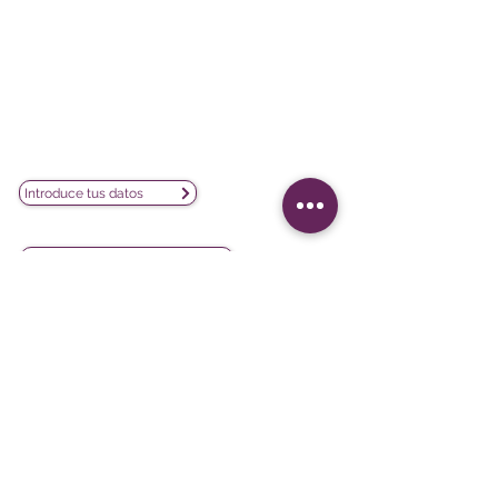
Poeta Joan Maragall, 38 - Piso 4
28020 Madrid
CIF: B02854875
contacto@lesphinx.es
(+34)
910 05 40 99
Únete a nuestra newsletter mensual:
Introduce tus datos
Descubre contenido metodológico en:
Newsletter vía LinkedIn
Nuestras redes sociales:
Softwares
Proyectos
iQ3
Experiencia del cliente
DATAVIV'
Satisfacción del cliente
Community
Evaluación de formación