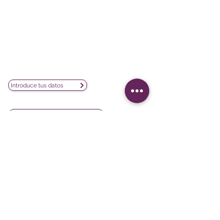
Poeta Joan Maragall, 38 - Piso 4
28020 Madrid
CIF: B02854875
contacto@lesphinx.es
(+34)
910 05 40 99
Únete a nuestra newsletter mensual:
Introduce tus datos
Descubre contenido metodológico en:
Newsletter vía LinkedIn
Nuestras redes sociales:
Softwares
Proyectos
iQ3
Experiencia del cliente
DATAVIV'
Satisfacción del cliente
Community
Evaluación de formación