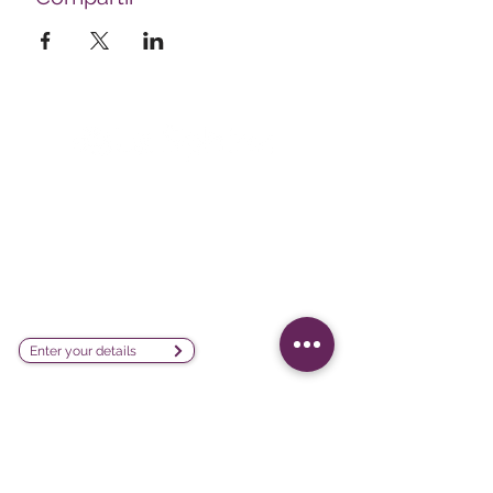
Survey creation, data analysis and
visualization software company
sales@lesphinx.eu
Subscribe to our newsletter:
Enter your details
Discover methodological content:
Newsletter vía LinkedIn
Connect with us on social
media: