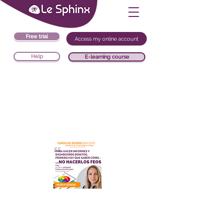
Free trial
Access my online account
Help
E-learning course