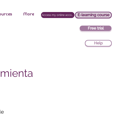
ources
More
E-learning course
Access my online account
Free trial
Help
amienta
de