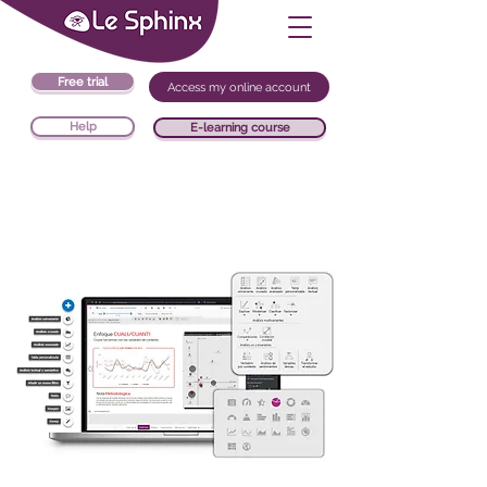
Free trial
Access my online account
Help
E-learning course