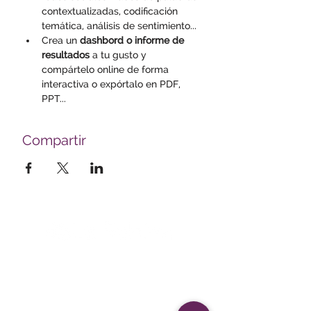
contextualizadas, codificación 
temática, análisis de sentimiento...
Crea un 
dashbord o informe de 
resultados
 a tu gusto y 
compártelo online de forma 
interactiva o expórtalo en PDF, 
PPT...
Compartir
Survey creation, data analysis and
visualization software company
sales@lesphinx.eu