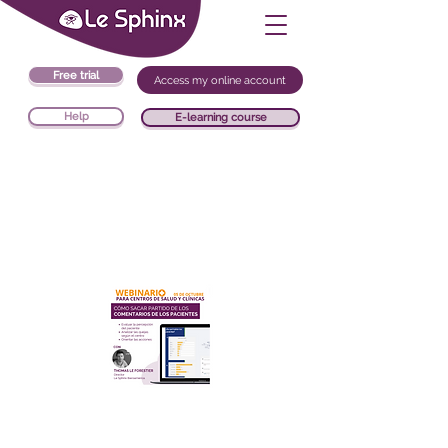
Free trial
Access my online account
Help
E-learning course