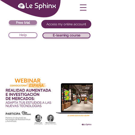
Free trial
Access my online account
Help
E-learning course