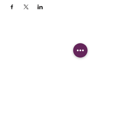
Survey creation, data analysis and
visualization software company
sales@lesphinx.eu
Subscribe to our newsletter:
Enter your details
Discover methodological content:
Newsletter vía LinkedIn
Connect with us on social
media: