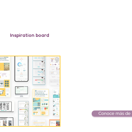
Inspiration board
Conoce más de 