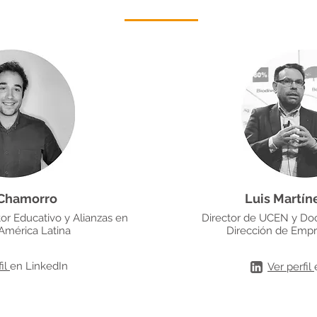
 Chamorro
Luis Martín
or Educativo y Alianzas en
Director de UCEN y Do
América Latina
Dirección de Emp
fil
en LinkedIn
Ver perfil