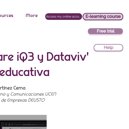
ources
More
E-learning course
Access my online account
Free trial
Help
re iQ3 y Dataviv'
 educativa
artínez Cerna
erno y Comunicaciones UCEN
ón de Empresas DEUSTO