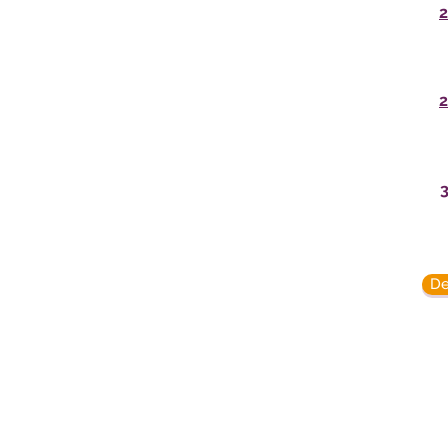
2
2
De