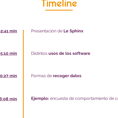
Timeline
02:41 min
Presentación de
Le Sphinx
5:10 min
Distintos
usos de los software
10:27 min
Formas de
recoger datos
Ejemplo:
encuesta de comportamiento de 
6:08 min