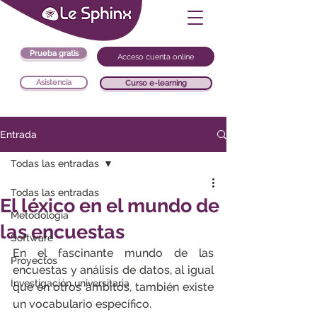
Prueba gratis
Acceso cuenta online
Asistencia
Curso e-learning
Entrada
Todas las entradas
Todas las entradas
El léxico en el mundo de
Metodología
las encuestas
Software
En el fascinante mundo de las 
Proyectos
encuestas y análisis de datos, al igual 
Investigación universitaria
que en otros ámbitos, también existe 
un vocabulario específico.