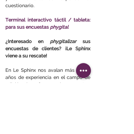
cuestionario.
Terminal interactivo táctil / tableta: 
para sus encuestas 
phygital
¿Interesado en 
phygitalizar
 sus 
encuestas de clientes? ¡Le Sphinx 
viene a su rescate!
En Le Sphinx nos avalan más de 30 
años de experiencia en el campo de 
edición de softwares de encuestas, 
por un lado, y la prestación de 
estudios, por otro lado, para 
permitirle 
phygitalizar
 sus encuestas 
con facilidad.