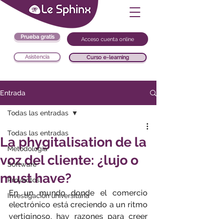
Prueba gratis
Acceso cuenta online
Asistencia
Curso e-learning
Entrada
Todas las entradas
Todas las entradas
La phygitalisation de la
Metodología
voz del cliente: ¿lujo o
Software
must have?
Proyectos
En un mundo donde el comercio 
Investigación universitaria
electrónico está creciendo a un ritmo 
vertiginoso, hay razones para creer 